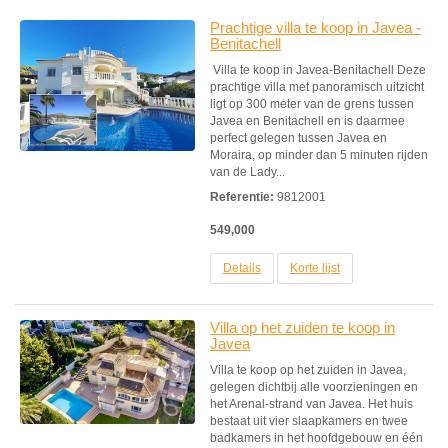
Prachtige villa te koop in Javea -
Benitachell
Villa te koop in Javea-Benitachell Deze
prachtige villa met panoramisch uitzicht
ligt op 300 meter van de grens tussen
Javea en Benitachell en is daarmee
perfect gelegen tussen Javea en
Moraira, op minder dan 5 minuten rijden
van de Lady...
Referentie:
9812001
549,000
Details
Korte lijst
Villa op het zuiden te koop in
Javea
Villa te koop op het zuiden in Javea,
gelegen dichtbij alle voorzieningen en
het Arenal-strand van Javea. Het huis
bestaat uit vier slaapkamers en twee
badkamers in het hoofdgebouw en één