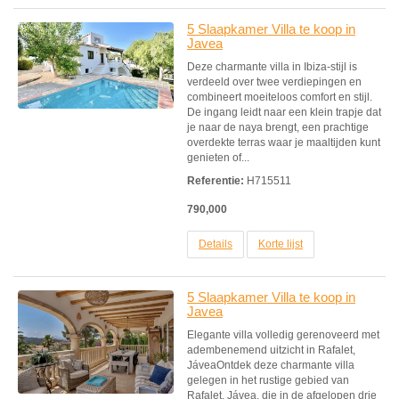
5 Slaapkamer Villa te koop in
Javea
Deze charmante villa in Ibiza-stijl is
verdeeld over twee verdiepingen en
combineert moeiteloos comfort en stijl.
De ingang leidt naar een klein trapje dat
je naar de naya brengt, een prachtige
overdekte terras waar je maaltijden kunt
genieten of...
Referentie:
H715511
790,000
Details
Korte lijst
5 Slaapkamer Villa te koop in
Javea
Elegante villa volledig gerenoveerd met
adembenemend uitzicht in Rafalet,
JáveaOntdek deze charmante villa
gelegen in het rustige gebied van
Rafalet, Jávea, die in de afgelopen drie