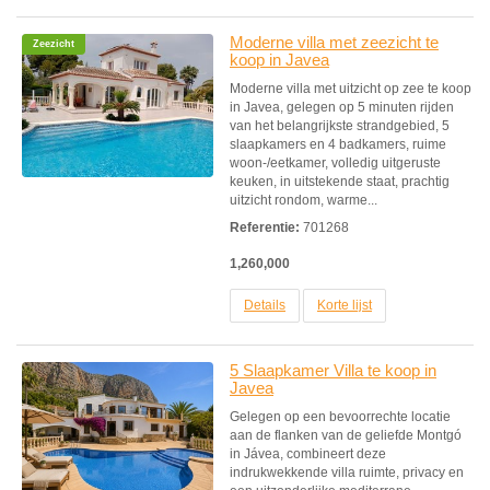
Moderne villa met zeezicht te
Zeezicht
koop in Javea
Moderne villa met uitzicht op zee te koop
in Javea, gelegen op 5 minuten rijden
van het belangrijkste strandgebied, 5
slaapkamers en 4 badkamers, ruime
woon-/eetkamer, volledig uitgeruste
keuken, in uitstekende staat, prachtig
uitzicht rondom, warme...
Referentie:
701268
1,260,000
Details
Korte lijst
5 Slaapkamer Villa te koop in
Javea
Gelegen op een bevoorrechte locatie
aan de flanken van de geliefde Montgó
in Jávea, combineert deze
indrukwekkende villa ruimte, privacy en