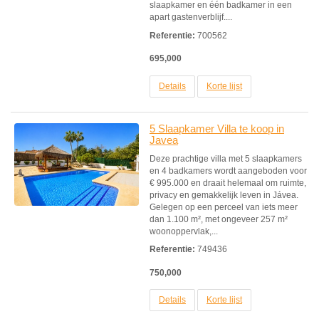
slaapkamer en één badkamer in een
apart gastenverblijf....
Referentie:
700562
695,000
Details
Korte lijst
5 Slaapkamer Villa te koop in
Javea
Deze prachtige villa met 5 slaapkamers
en 4 badkamers wordt aangeboden voor
€ 995.000 en draait helemaal om ruimte,
privacy en gemakkelijk leven in Jávea.
Gelegen op een perceel van iets meer
dan 1.100 m², met ongeveer 257 m²
woonoppervlak,...
Referentie:
749436
750,000
Details
Korte lijst