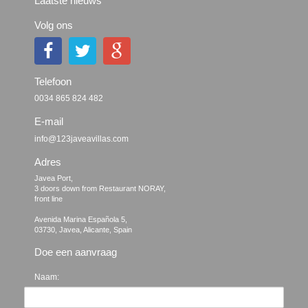
Laatste nieuws
Volg ons
Telefoon
0034 865 824 482
E-mail
info@123javeavillas.com
Adres
Javea Port, 

3 doors down from Restaurant NORAY,

front line

Avenida Marina Española 5, 

Doe een aanvraag
Naam: