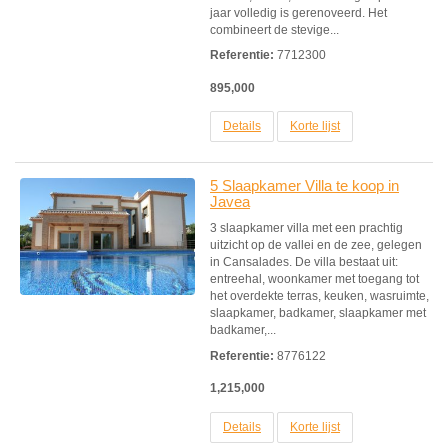
jaar volledig is gerenoveerd. Het
combineert de stevige...
Referentie:
7712300
895,000
Details
Korte lijst
5 Slaapkamer Villa te koop in
Javea
3 slaapkamer villa met een prachtig
uitzicht op de vallei en de zee, gelegen
in Cansalades. De villa bestaat uit:
entreehal, woonkamer met toegang tot
het overdekte terras, keuken, wasruimte,
slaapkamer, badkamer, slaapkamer met
badkamer,...
Referentie:
8776122
1,215,000
Details
Korte lijst