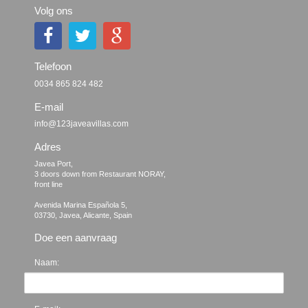
Volg ons
Telefoon
0034 865 824 482
E-mail
info@123javeavillas.com
Adres
Javea Port, 

3 doors down from Restaurant NORAY,

front line

Avenida Marina Española 5, 

Doe een aanvraag
Naam: