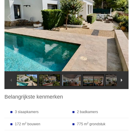
Belangrijkste kenmerken
3 slaapkamers
2 badkamers
2
2
172 m
bouwen
775 m
grondstuk