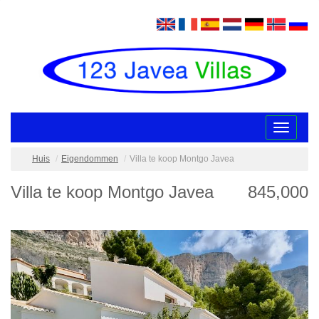
Toggle
navigatio
Huis
Eigendommen
Villa te koop Montgo Javea
Villa te koop Montgo Javea
845,000
/
2
27