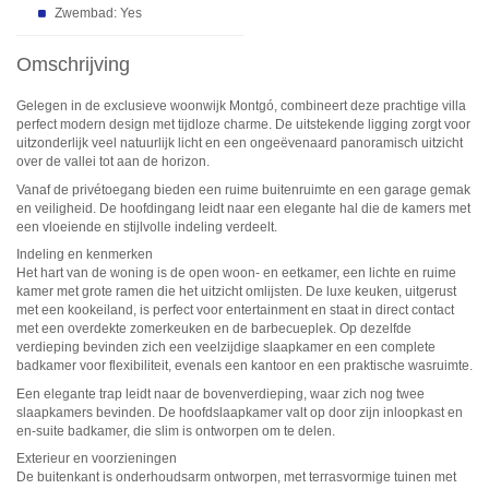
Zwembad: Yes
Omschrijving
Gelegen in de exclusieve woonwijk Montgó, combineert deze prachtige villa
perfect modern design met tijdloze charme. De uitstekende ligging zorgt voor
uitzonderlijk veel natuurlijk licht en een ongeëvenaard panoramisch uitzicht
over de vallei tot aan de horizon.
Vanaf de privétoegang bieden een ruime buitenruimte en een garage gemak
en veiligheid. De hoofdingang leidt naar een elegante hal die de kamers met
een vloeiende en stijlvolle indeling verdeelt.
Indeling en kenmerken
Het hart van de woning is de open woon- en eetkamer, een lichte en ruime
kamer met grote ramen die het uitzicht omlijsten. De luxe keuken, uitgerust
met een kookeiland, is perfect voor entertainment en staat in direct contact
met een overdekte zomerkeuken en de barbecueplek. Op dezelfde
verdieping bevinden zich een veelzijdige slaapkamer en een complete
badkamer voor flexibiliteit, evenals een kantoor en een praktische wasruimte.
Een elegante trap leidt naar de bovenverdieping, waar zich nog twee
slaapkamers bevinden. De hoofdslaapkamer valt op door zijn inloopkast en
en-suite badkamer, die slim is ontworpen om te delen.
Exterieur en voorzieningen
De buitenkant is onderhoudsarm ontworpen, met terrasvormige tuinen met